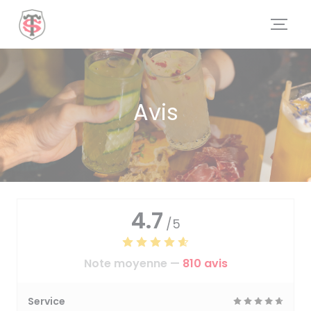
Personnalisation de vos choix en matière de cookies
Avis
4.7
/5
Note moyenne —
810 avis
Service