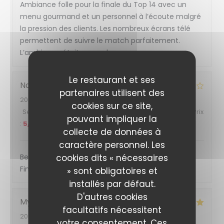
Ambiance folle pour la finale du Top 14 avec un
menu gourmand et un personnel à l’écoute malgré
la pression des clients. Les nombreux écrans télé
permettent de suivre le match parfaitement.
L’ambiance était au rendez-vous.
Le restaurant et ses
Nadia
M
partenaires utilisent des
2026-06-27
- 20:45 - Couverts 6
cookies sur ce site,
Service
:
5
/5
Ambiance
:
4
/5
Cuisine
:
4
/5
Qualité / Prix
pouvant impliquer la
:
5
/5
collecte de données à
caractère personnel. Les
cookies dits « nécessaires
Belle ambiance, excellent accueil, repas trop bon!
Finale du top 14 au top!!
» sont obligatoires et
installés par défaut.
D'autres cookies
Myriam
V
facultatifs nécessitent
2026-06-27
- 20:30 - Couverts 2
votre consentement. Ces