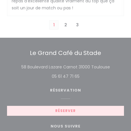
repas d’excellente qualité vraiment au top que ça
soit un jour de match ou pas !
1
2
3
Le Grand Café du Stade
((ouvre un
58 Boulevard Lazare Carnot 31000 Toulouse
05 61 47 71 65
RÉSERVATION
RÉSERVER
NOUS SUIVRE