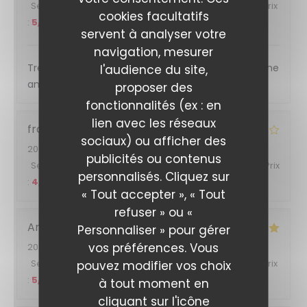
Service
:
5
/5
Ambiance
:
5
/5
Cuisine
:
5
/5
Qualité / Prix
cookies facultatifs
:
5
/5
servent à analyser votre
navigation, mesurer
Très bon accueil et très bonne cuisine et très bonne
l'audience du site,
ambiance
proposer des
fonctionnalités (ex : en
lien avec les réseaux
francis
F
sociaux) ou afficher des
2026-06-27
- 19:15 - Couverts 4
publicités ou contenus
Service
:
4
/5
Ambiance
:
4
/5
Cuisine
:
4
/5
Qualité / Prix
personnalisés. Cliquez sur
:
4
/5
« Tout accepter », « Tout
refuser » ou «
Arnaud
N
Personnaliser » pour gérer
vos préférences. Vous
2026-06-27
- 20:00 - Couverts 6
Service
:
5
pouvez modifier vos choix
/5
Ambiance
:
5
/5
Cuisine
:
5
/5
Qualité / Prix
:
5
/5
à tout moment en
cliquant sur l'icône