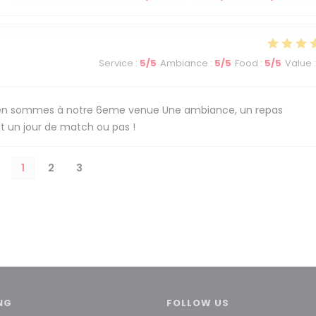
Service
:
5
/5
Ambiance
:
5
/5
Food
:
5
/5
Value
:
ous en sommes à notre 6eme venue Une ambiance, un repas
it un jour de match ou pas !
1
2
3
NG
FOLLOW US