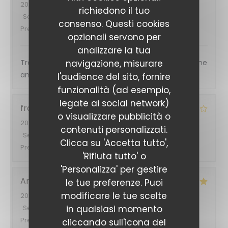
2026-06-27
- 20:30 - Ospiti 2
richiedono il tuo
Servizio
:
5
/5
Atmosfera
:
5
/5
Cucina
:
5
/5
Qualità /
consenso. Questi cookies
Prezzo
:
5
/5
opzionali servono per
analizzare la tua
navigazione, misurare
Très bon accueil et très bonne cuisine et très bonne
ambiance
l'audience del sito, fornire
funzionalità (ad esempio,
legate ai social network)
francis
F
o visualizzare pubblicità o
2026-06-27
- 19:15 - Ospiti 4
contenuti personalizzati.
Servizio
:
4
/5
Atmosfera
:
4
/5
Cucina
:
4
/5
Qualità /
Clicca su 'Accetta tutto',
Prezzo
:
4
/5
'Rifiuta tutto' o
'Personalizza' per gestire
Arnaud
N
le tue preferenze. Puoi
modificare le tue scelte
2026-06-27
- 20:00 - Ospiti 6
in qualsiasi momento
Servizio
:
5
/5
Atmosfera
:
5
/5
Cucina
:
5
/5
Qualità /
Prezzo
:
5
/5
cliccando sull'icona del