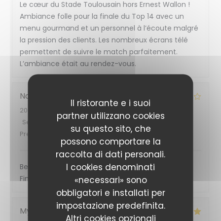
Le cœur du Stade Toulousain hors Ernest Wallon !
Ambiance folle pour la finale du Top 14 avec un
menu gourmand et un personnel à l’écoute malgré
la pression des clients. Les nombreux écrans télé
permettent de suivre le match parfaitement.
L’ambiance était au rendez-vous.
Nadia
M
Il ristorante e i suoi
2026-06-27
- 20:45 - Ospiti 6
partner utilizzano cookies
Servizio
:
5
/5
Atmosfera
:
4
/5
Cucina
:
4
/5
Qualità /
su questo sito, che
Prezzo
:
5
/5
possono comportare la
raccolta di dati personali.
I cookies denominati
Belle ambiance, excellent accueil, repas trop bon!
Finale du top 14 au top!!
«necessari» sono
obbligatori e installati per
impostazione predefinita.
Myriam
V
Altri cookies opzionali