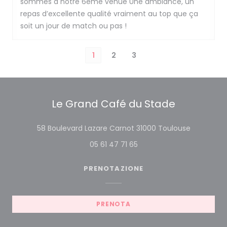
sommes à notre 6eme venue Une ambiance, un
repas d’excellente qualité vraiment au top que ça
soit un jour de match ou pas !
1
2
3
Le Grand Café du Stade
((apre una
58 Boulevard Lazare Carnot 31000 Toulouse
05 61 47 71 65
PRENOTAZIONE
PRENOTA