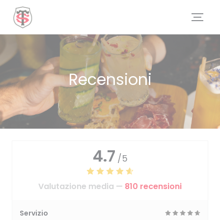
Personalizzazione delle tue scelte sui cookie
Recensioni
4.7
/5
Valutazione media —
810 recensioni
Servizio