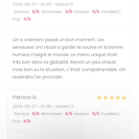
2026-06-27
- 20:00 - Gasten 5
Service
:
5
/5
Atmosfeer
:
5
/5
Keuken
:
5
/5
Kwaliteit /
Prijs
:
4
/5
On a vraiment passé un bon moment. Les
serveuses ont réussi a garder le sourire et la bonne
humeur malgré le monde. Le menu unique était
très bon dans sa globalité. Banofi un peu chaud
mais bon vu la situation, c'était compréhensible. On
reviendra l'an prochain.
Patricia
G
2026-06-27
- 20:45 - Gasten 2
Service
:
5
/5
Atmosfeer
:
5
/5
Keuken
:
5
/5
Kwaliteit /
Prijs
:
5
/5