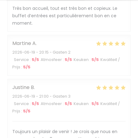
Très bon accueil, tout est très bon et copieux. Le
buffet d’entrées est particulièrement bon en ce
moment.
Martine
A
2026-06-19
- 20:15 - Gasten 2
Service
:
5
/5
Atmosfeer
:
5
/5
Keuken
:
5
/5
Kwaliteit /
Prijs
:
5
/5
Justine
B
2026-06-19
- 21:00 - Gasten 3
Service
:
5
/5
Atmosfeer
:
5
/5
Keuken
:
5
/5
Kwaliteit /
Prijs
:
5
/5
Toujours un plaisir de venir ! Je crois que nous en