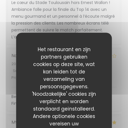
Le cœur du Stade Toulousain hors Ernest Wallon !
Ambiance folle pour la finale du Top 14 avec un
menu gourmand et un personnel à l’écoute malgré
la pression des clients. Les nombreux écrans télé
permettent de suivre le match parfaitement.
L’ambiance était au rendez-vous.
Het restaurant en zijn
Nadia
M
partners gebruiken
cookies op deze site, wat
2026-06-27
- 20:45 - Gasten 6
Service
:
5
/5
Atmosfeer
kan leiden tot de
:
4
/5
Keuken
:
4
/5
Kwaliteit /
Prijs
:
5
/5
verzameling van
persoonsgegevens.
'Noodzakelijke' cookies zijn
Belle ambiance, excellent accueil, repas trop bon!
verplicht en worden
Finale du top 14 au top!!
standaard geïnstalleerd.
Andere optionele cookies
Myriam
V
vereisen uw