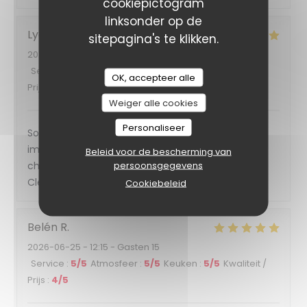
cookiepictogram
linksonder op de
Lydia
L
sitepagina's te klikken.
2026-06-27
- 19:15 - Gasten 2
Service
:
5
/5
Atmosfeer
:
5
/5
Keuken
:
5
/5
Kwaliteit /
OK, accepteer alle
Prijs
:
5
/5
Weiger alle cookies
Personaliseer
Soirée mémorable avec un repas de fête : service
impeccable . Ambiance fabuleuse un dj qui a
Beleid voor de bescherming van
persoonsgegevens
chauffé le public de supporters ! Caza , Margot et
Clemence toujours aussi extraordinaires !!❤️❤️❤️❤️
Cookiebeleid
Belén
R
2026-06-25
- 12:15 - Gasten 15
Service
:
5
/5
Atmosfeer
:
5
/5
Keuken
:
5
/5
Kwaliteit /
Prijs
:
4
/5