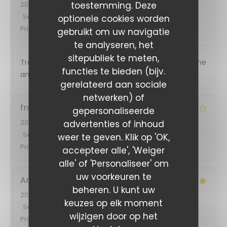
toestemming. Deze
2026-06-27
- 20:30 - Gasten 2
Service
:
5
/5
Atmosfeer
:
5
/5
Keuken
:
5
/5
Kwaliteit /
optionele cookies worden
Prijs
:
5
/5
gebruikt om uw navigatie
te analyseren, het
sitepubliek te meten,
Très bon accueil et très bonne cuisine et très bonne
functies te bieden (bijv.
ambiance
gerelateerd aan sociale
netwerken) of
francis
F
gepersonaliseerde
2026-06-27
- 19:15 - Gasten 4
advertenties of inhoud
Service
:
4
/5
Atmosfeer
:
4
/5
Keuken
:
4
/5
Kwaliteit /
weer te geven. Klik op 'OK,
Prijs
:
4
/5
accepteer alle', 'Weiger
alle' of 'Personaliseer' om
uw voorkeuren te
Arnaud
N
beheren. U kunt uw
2026-06-27
- 20:00 - Gasten 6
keuzes op elk moment
Service
:
5
/5
Atmosfeer
:
5
/5
Keuken
:
5
/5
Kwaliteit /
wijzigen door op het
Prijs
:
5
/5