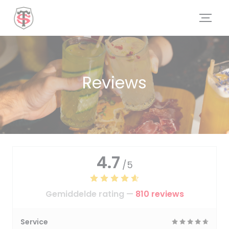
Cookies beheer paneel
Reviews
4.7
/5
Gemiddelde rating —
810 reviews
Service