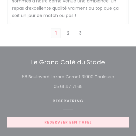
sommes à notre 6eme venue Une ambiance, un
repas d’excellente qualité vraiment au top que ça
soit un jour de match ou pas !
1
2
3
Le Grand Café du Stade
((opent in
58 Boulevard Lazare Carnot 31000 Toulouse
05 61 47 71 65
RESERVERING
RESERVEER EEN TAFEL