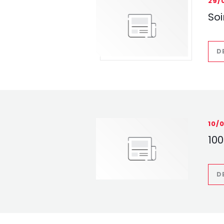
29/
Soi
D
10/
100
D