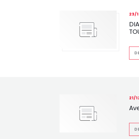
23/
DI
TO
D
21/
Ave
D