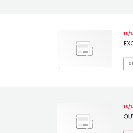
15/
EX
D
15/
OU