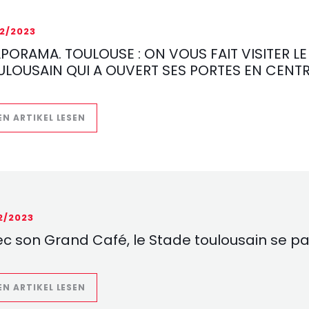
12/2023
APORAMA. TOULOUSE : ON VOUS FAIT VISITER L
ULOUSAIN QUI A OUVERT SES PORTES EN CENTR
((ÖFFNET EIN NEUES FENSTER))
EN ARTIKEL LESEN
12/2023
c son Grand Café, le Stade toulousain se pa
((ÖFFNET EIN NEUES FENSTER))
EN ARTIKEL LESEN