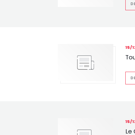
D
15/
Tou
D
15/
Le