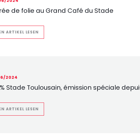
06/2024
rée de folie au Grand Café du Stade
((ÖFFNET EIN NEUES FENSTER))
EN ARTIKEL LESEN
06/2024
% Stade Toulousain, émission spéciale depu
((ÖFFNET EIN NEUES FENSTER))
EN ARTIKEL LESEN