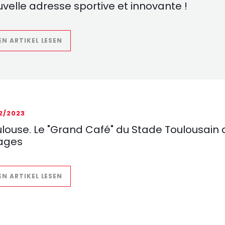
velle adresse sportive et innovante !
((ÖFFNET EIN NEUES FENSTER))
EN ARTIKEL LESEN
12/2023
louse. Le "Grand Café" du Stade Toulousain a
ages
((ÖFFNET EIN NEUES FENSTER))
EN ARTIKEL LESEN