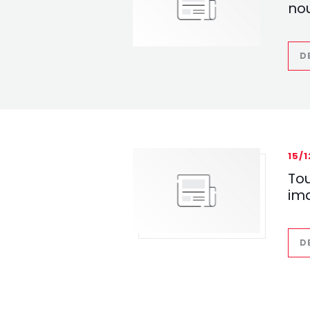
nou
D
15/
Tou
im
D