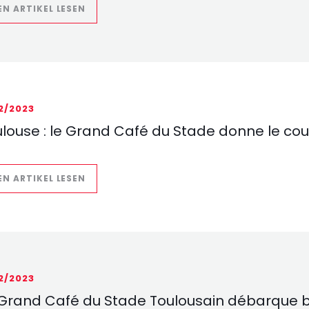
((ÖFFNET EIN NEUES FENSTER))
EN ARTIKEL LESEN
12/2023
louse : le Grand Café du Stade donne le cou
((ÖFFNET EIN NEUES FENSTER))
EN ARTIKEL LESEN
12/2023
 Grand Café du Stade Toulousain débarque b