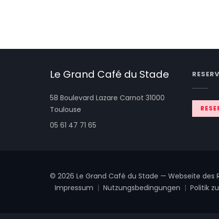
Le Grand Café du Stade
RESER
58 Boulevard Lazare Carnot 31000
((öffnet ein neues Fenster))
RESE
Toulouse
05 61 47 71 65
© 2026 Le Grand Café du Stade — Webseite des R
Impressum
Nutzungsbedingungen
Politik
((öffnet ein neues Fenster))
((öffnet ein neues F