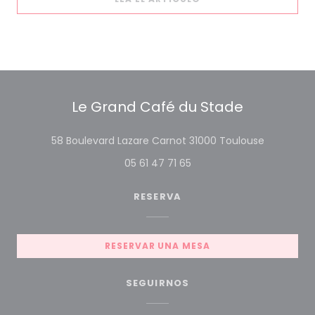
Le Grand Café du Stade
((abre en
58 Boulevard Lazare Carnot 31000 Toulouse
05 61 47 71 65
RESERVA
RESERVAR UNA MESA
SEGUIRNOS