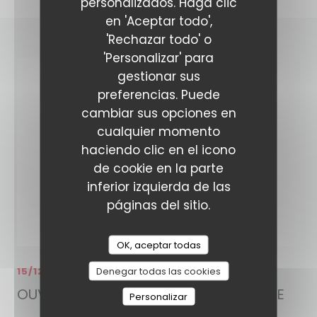
personalizados. Haga clic
en 'Aceptar todo',
'Rechazar todo' o
'Personalizar' para
gestionar sus
preferencias. Puede
cambiar sus opciones en
cualquier momento
haciendo clic en el icono
de cookie en la parte
inferior izquierda de las
páginas del sitio.
OK, aceptar todas
Denegar todas las cookies
15/12/2023
OUVERTURE DU GRAND CAFÉ DU STADE
Personalizar