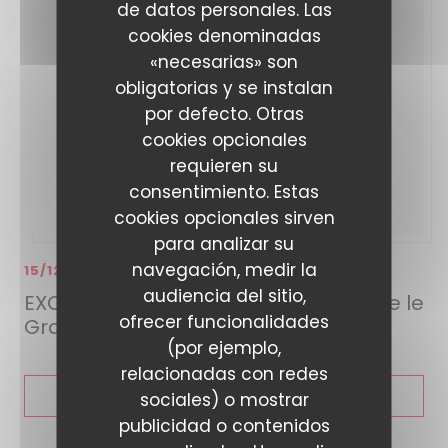
de datos personales. Las
cookies denominadas
«necesarias» son
obligatorias y se instalan
por defecto. Otras
cookies opcionales
requieren su
consentimiento. Estas
cookies opcionales sirven
para analizar su
navegación, medir la
15/12/2023
audiencia del sitio,
EXCLU. Découvrez en avant-première le
ofrecer funcionalidades
Grand Café du Stade Toulousain
(por ejemplo,
relacionadas con redes
((ABRE EN UNA NUEVA
LEA EL ARTICULO
sociales) o mostrar
publicidad o contenidos