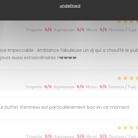
Υπηρεσία
:
5
/5
Ατμόσφαιρα
:
5
/5
Μενού
:
5
/5
Ποιότητα / Τιμή
:
undefined
Υπηρεσία
:
5
/5
Ατμόσφαιρα
:
5
/5
Μενού
:
5
/5
Ποιότητα / Τιμή
:
ice impeccable . Ambiance fabuleuse un dj qui a chauffé le pub
urs aussi extraordinaires !!❤️❤️❤️❤️
Υπηρεσία
:
5
/5
Ατμόσφαιρα
:
5
/5
Μενού
:
5
/5
Ποιότητα / Τιμή
:
. Le buffet d’entrées est particulièrement bon en ce moment.
Υπηρεσία
:
5
/5
Ατμόσφαιρα
:
5
/5
Μενού
:
5
/5
Ποιότητα / Τιμή
: