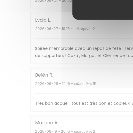
2026-06-27
- 20:00 - καλεσμένοι 6
Lydia
L
2026-06-27
- 19:15 - καλεσμένοι 2
Soirée mémorable avec un repas de fête : serv
de supporters ! Caza , Margot et Clemence toujo
Belén
R
2026-06-25
- 12:15 - καλεσμένοι 15
Très bon accueil, tout est très bon et copieux
Martine
A
2026-06-19
- 20:15 - καλεσμένοι 2