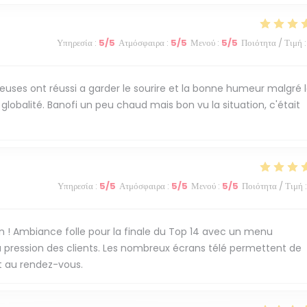
Υπηρεσία
:
5
/5
Ατμόσφαιρα
:
5
/5
Μενού
:
5
/5
Ποιότητα / Τιμή
:
ses ont réussi a garder le sourire et la bonne humeur malgré 
lobalité. Banofi un peu chaud mais bon vu la situation, c'était
Υπηρεσία
:
5
/5
Ατμόσφαιρα
:
5
/5
Μενού
:
5
/5
Ποιότητα / Τιμή
:
n ! Ambiance folle pour la finale du Top 14 avec un menu
 pression des clients. Les nombreux écrans télé permettent de
t au rendez-vous.