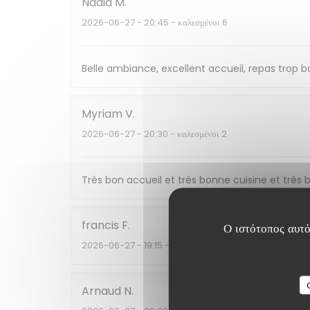
Nadia
M
2026-06-27
- 20:45 - καλεσμένοι 6
Belle ambiance, excellent accueil, repas trop bo
Myriam
V
2026-06-27
- 20:30 - καλεσμένοι 2
Très bon accueil et très bonne cuisine et trè
francis
F
Ο ιστότοπος αυτό
2026-06-27
- 19:15 - καλεσμένοι 4
Arnaud
N