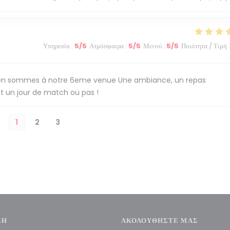
Υπηρεσία
:
5
/5
Ατμόσφαιρα
:
5
/5
Μενού
:
5
/5
Ποιότητα / Τιμή
:
ous en sommes à notre 6eme venue Une ambiance, un repas
it un jour de match ou pas !
1
2
3
ΣΗ
ΑΚΟΛΟΥΘΉΣΤΕ ΜΑΣ