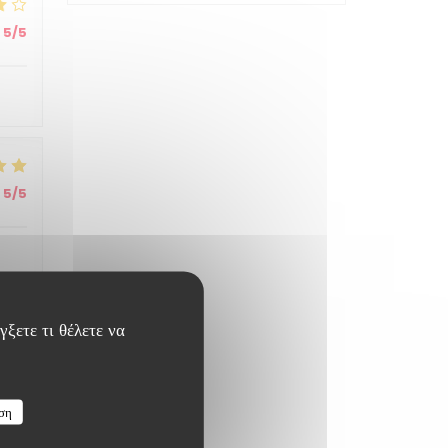
5
/5
5
/5
ξετε τι θέλετε να
4
/5
ση