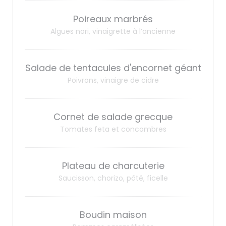
Poireaux marbrés
Algues nori, vinaigrette à l’ancienne
Salade de tentacules d'encornet géant
Poivrons, vinaigre de cidre
Cornet de salade grecque
Tomates feta et concombres
Plateau de charcuterie
Saucisson, chorizo, pâté, ficelle
Boudin maison