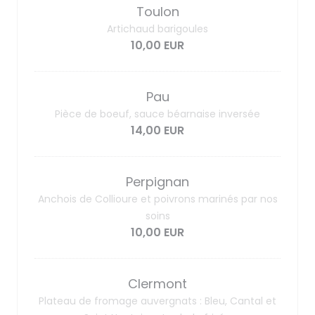
Toulon
Artichaud barigoules
10,00 EUR
Pau
Pièce de boeuf, sauce béarnaise inversée
14,00 EUR
Perpignan
Anchois de Collioure et poivrons marinés par nos
soins
10,00 EUR
Clermont
Plateau de fromage auvergnats : Bleu, Cantal et