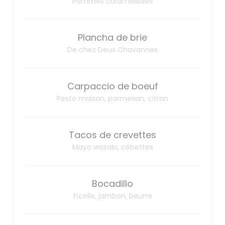
Pommes caramélisées
Plancha de brie
De chez Deux Chavannes
Carpaccio de boeuf
Pesto maison, parmesan, citron
Tacos de crevettes
Mayo wasabi, cébettes
Bocadillo
Ficelle, jambon, beurre