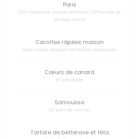
Paris
Pâte feuilletée, beurre tartufata, chiffonade de
jambon truffé
Carottes râpées maison
Huile d’olive, vinaigre framboise, cassonade
Cœurs de canard
En persillade
Samoussa
De pied de cochon
Tartare de betterave et fêta