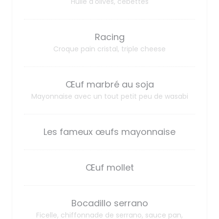
Huile d'olives, cebettes
Racing
Croque pain cristal, triple cheese
Œuf marbré au soja
Mayonnaise avec un tout petit peu de wasabi
Les fameux œufs mayonnaise
Œuf mollet
Bocadillo serrano
Ficelle, chiffonnade de serrano, sauce pan,