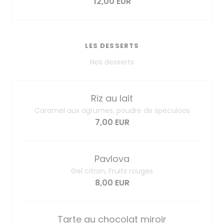
12,00 EUR
LES DESSERTS
Nos desserts
Riz au lait
Caramel aux agrumes, poudre de spéculoos
7,00 EUR
Pavlova
Gel citron, Fruits rouges
8,00 EUR
Tarte au chocolat miroir