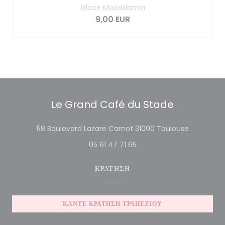
Glace Macadamia
9,00 EUR
Le Grand Café du Stade
((ανοίγει σ
58 Boulevard Lazare Carnot 31000 Toulouse
05 61 47 71 65
ΚΡΆΤΗΣΗ
ΚΆΝΤΕ ΚΡΆΤΗΣΗ ΤΡΑΠΕΖΙΟΎ