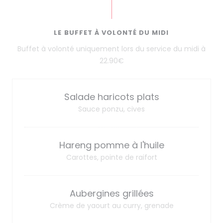
LE BUFFET À VOLONTÉ DU MIDI
Buffet à volonté uniquement lors du service du midi à
22.90€
Salade haricots plats
Sauce ponzu, cives
Hareng pomme à l'huile
Carottes, pointe de raifort
Aubergines grillées
Crème de yaourt au curry, grenade