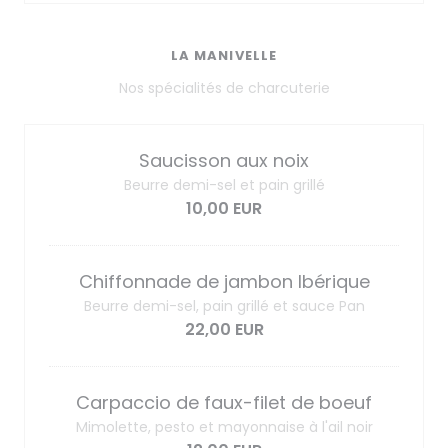
LA MANIVELLE
Nos spécialités de charcuterie
Saucisson aux noix
Beurre demi-sel et pain grillé
10,00 EUR
Chiffonnade de jambon Ibérique
Beurre demi-sel, pain grillé et sauce Pan
22,00 EUR
Carpaccio de faux-filet de boeuf
Mimolette, pesto et mayonnaise à l'ail noir