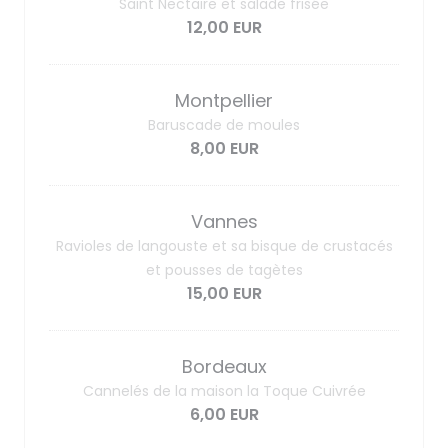
Saint Nectaire et salade frisée
12,00 EUR
Montpellier
Baruscade de moules
8,00 EUR
Vannes
Ravioles de langouste et sa bisque de crustacés
et pousses de tagètes
15,00 EUR
Bordeaux
Cannelés de la maison la Toque Cuivrée
6,00 EUR