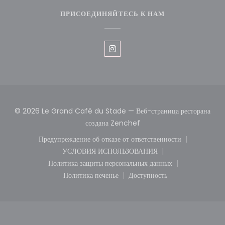
ПРИСОЕДИНЯЙТЕСЬ К НАМ
Instagram ((открывается в но
© 2026 Le Grand Café du Stade — Веб-страница ресторана
((открывается в новом окн
создана
Zenchef
Предупреждение об отказе от ответственности
((открывается в новом окне))
УСЛОВИЯ ИСПОЛЬЗОВАНИЯ
((открывается в новом окне))
Политика защиты персональных данных
((открывается в новом окне))
Политика печенье
Доступность
((открывается в новом окне))
((открывается в новом о