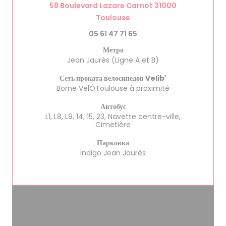
58 Boulevard Lazare Carnot 31000
((открывается в новом окне)
Toulouse
05 61 47 71 65
Метро
Jean Jaurès (Ligne A et B)
Сеть проката велосипедов Velib'
Borne VelÔToulouse à proximité
Автобус
L1, L8, L9, 14, 15, 23, Navette centre-ville,
Cimetière
Парковка
Indigo Jean Jaurès