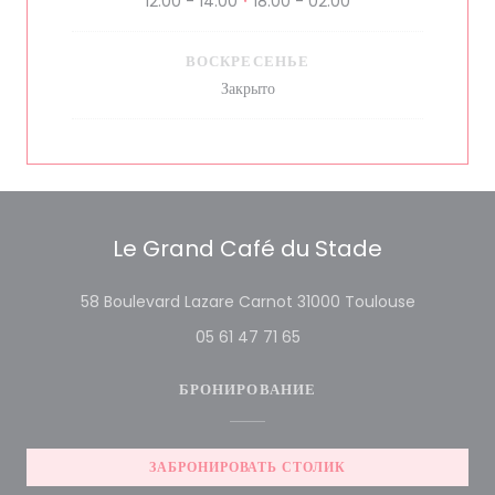
12:00 - 14:00
18:00 - 02:00
•
ВОСКРЕСЕНЬЕ
Закрыто
Le Grand Café du Stade
((открывает
58 Boulevard Lazare Carnot 31000 Toulouse
05 61 47 71 65
БРОНИРОВАНИЕ
ЗАБРОНИРОВАТЬ СТОЛИК