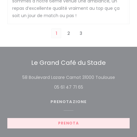
sommes à notre 6eme venue Une ambiance, un
repas d’excellente qualité vraiment au top que ça
soit un jour de match ou pas !
1
2
3
Le Grand Café du Stade
((apre una
58 Boulevard Lazare Carnot 31000 Toulouse
05 61 47 71 65
PRENOTAZIONE
PRENOTA