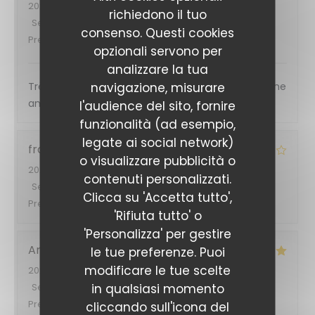
2026-06-27
- 20:30 - Ospiti 2
richiedono il tuo
Servizio
:
5
/5
Atmosfera
:
5
/5
Cucina
:
5
/5
Qualità /
consenso. Questi cookies
Prezzo
:
5
/5
opzionali servono per
analizzare la tua
navigazione, misurare
Très bon accueil et très bonne cuisine et très bonne
ambiance
l'audience del sito, fornire
funzionalità (ad esempio,
legate ai social network)
francis
F
o visualizzare pubblicità o
2026-06-27
- 19:15 - Ospiti 4
contenuti personalizzati.
Servizio
:
4
/5
Atmosfera
:
4
/5
Cucina
:
4
/5
Qualità /
Clicca su 'Accetta tutto',
Prezzo
:
4
/5
'Rifiuta tutto' o
'Personalizza' per gestire
Arnaud
N
le tue preferenze. Puoi
modificare le tue scelte
2026-06-27
- 20:00 - Ospiti 6
in qualsiasi momento
Servizio
:
5
/5
Atmosfera
:
5
/5
Cucina
:
5
/5
Qualità /
Prezzo
:
5
/5
cliccando sull'icona del