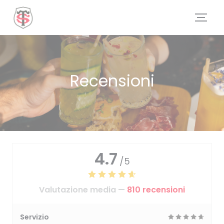
Personalizzazione delle tue scelte sui cookie
Recensioni
4.7
/5
Valutazione media —
810 recensioni
Servizio