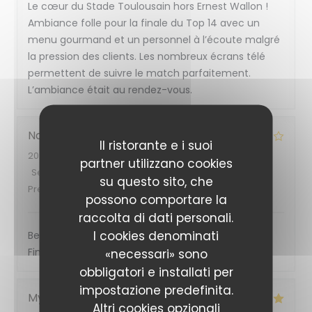
Le cœur du Stade Toulousain hors Ernest Wallon !
Ambiance folle pour la finale du Top 14 avec un
menu gourmand et un personnel à l’écoute malgré
la pression des clients. Les nombreux écrans télé
permettent de suivre le match parfaitement.
L’ambiance était au rendez-vous.
Nadia
M
Il ristorante e i suoi
2026-06-27
- 20:45 - Ospiti 6
partner utilizzano cookies
Servizio
:
5
/5
Atmosfera
:
4
/5
Cucina
:
4
/5
Qualità /
su questo sito, che
Prezzo
:
5
/5
possono comportare la
raccolta di dati personali.
I cookies denominati
Belle ambiance, excellent accueil, repas trop bon!
Finale du top 14 au top!!
«necessari» sono
obbligatori e installati per
impostazione predefinita.
Myriam
V
Altri cookies opzionali