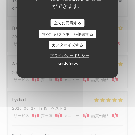
Très bon accueil et très bonne cuisine et très bonne
ができます。
ambiance
全てに同意する
francis
F
すべてのクッキーを拒否する
2026-06-27
- 19:15 - ゲスト 4
サービス
:
4
/5
雰囲気
:
4
/5
メニュー
:
4
/5
品質-価格
:
4
/5
カスタマイズする
プライバシーポリシー
Arnaud
N
undefined
2026-06-27
- 20:00 - ゲスト 6
サービス
:
5
/5
雰囲気
:
5
/5
メニュー
:
5
/5
品質-価格
:
5
/5
Lydia
L
2026-06-27
- 19:15 - ゲスト 2
サービス
:
5
/5
雰囲気
:
5
/5
メニュー
:
5
/5
品質-価格
:
5
/5