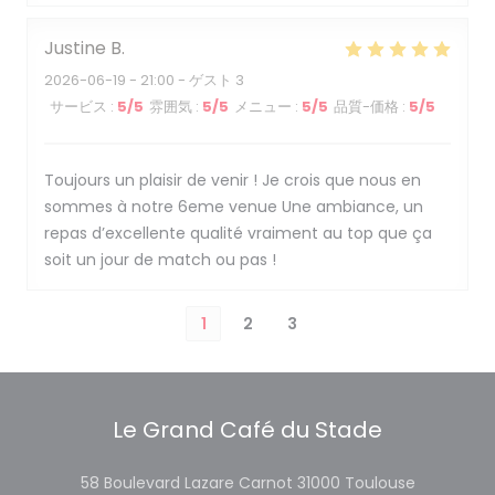
Justine
B
2026-06-19
- 21:00 - ゲスト 3
サービス
:
5
/5
雰囲気
:
5
/5
メニュー
:
5
/5
品質-価格
:
5
/5
Toujours un plaisir de venir ! Je crois que nous en
sommes à notre 6eme venue Une ambiance, un
repas d’excellente qualité vraiment au top que ça
soit un jour de match ou pas !
1
2
3
Le Grand Café du Stade
((新しい
58 Boulevard Lazare Carnot 31000 Toulouse