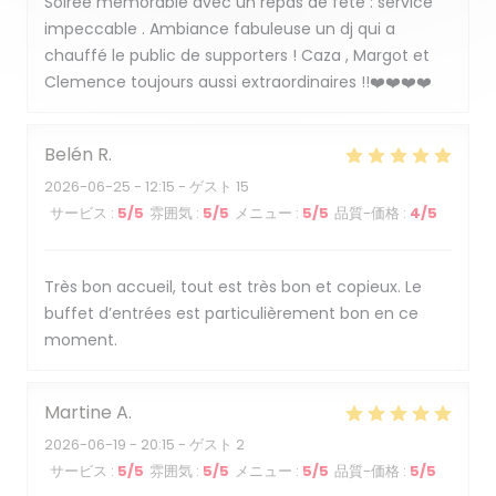
Soirée mémorable avec un repas de fête : service
impeccable . Ambiance fabuleuse un dj qui a
chauffé le public de supporters ! Caza , Margot et
Clemence toujours aussi extraordinaires !!❤️❤️❤️❤️
Belén
R
2026-06-25
- 12:15 - ゲスト 15
サービス
:
5
/5
雰囲気
:
5
/5
メニュー
:
5
/5
品質-価格
:
4
/5
Très bon accueil, tout est très bon et copieux. Le
buffet d’entrées est particulièrement bon en ce
moment.
Martine
A
2026-06-19
- 20:15 - ゲスト 2
サービス
:
5
/5
雰囲気
:
5
/5
メニュー
:
5
/5
品質-価格
:
5
/5