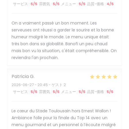
サービス
:
5
/5
雰囲気
:
5
/5
メニュー
:
5
/5
品質-価格
:
4
/5
On a vraiment passé un bon moment. Les
serveuses ont réussi a garder le sourire et la bonne
humeur malgré le monde. Le menu unique était
très bon dans sa globalité. Banofi un peu chaud
mais bon vu la situation, c'était compréhensible. On
reviendra l'an prochain.
Patricia
G
2026-06-27
- 20:45 - ゲスト 2
サービス
:
5
/5
雰囲気
:
5
/5
メニュー
:
5
/5
品質-価格
:
5
/5
Le cœur du Stade Toulousain hors Ernest Wallon !
Ambiance folle pour la finale du Top 14 avec un
menu gourmand et un personnel à l’écoute malgré