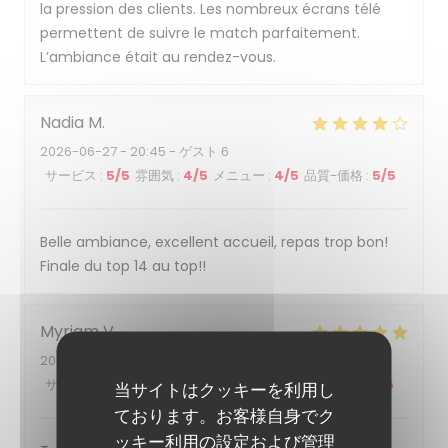
la pression des clients. Les nombreux écrans télé
permettent de suivre le match parfaitement.
L’ambiance était au rendez-vous.
Nadia
M
2026-06-27
- 20:45 - ゲスト 6
サービス
:
5
/5
雰囲気
:
4
/5
メニュー
:
4
/5
品質-価格
:
5
/5
Belle ambiance, excellent accueil, repas trop bon!
Finale du top 14 au top!!
Myriam
V
2026-06-27
- 20:30 - ゲスト 2
サービス
:
5
/5
雰囲気
:
5
/5
メニュー
:
5
/5
品質-価格
:
5
/5
当サイトはクッキーを利用し
ております。お客様自身でク
ッキー利用の設定および管理