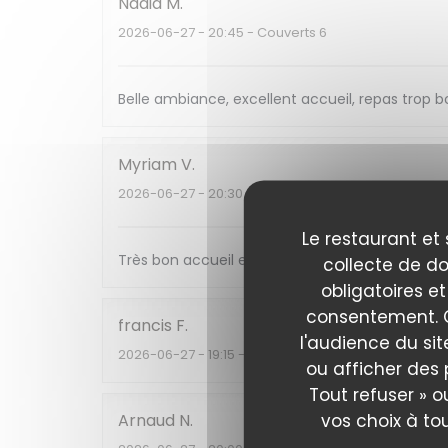
Nadia
M
2026-06-27
- 20:45 - Couverts 6
Belle ambiance, excellent accueil, repas trop bo
Myriam
V
2026-06-27
- 20:30 - Couverts 2
Le restaurant et 
Très bon accueil et très bonne cuisine et trè
collecte de do
obligatoires et
consentement. C
francis
F
l'audience du sit
2026-06-27
- 19:15 - Couverts 4
ou afficher des 
Tout refuser » o
vos choix à to
Arnaud
N