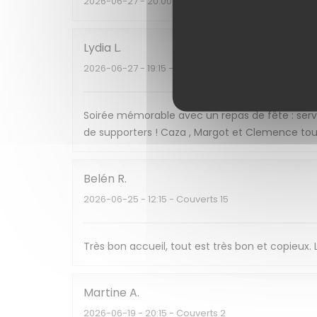
2026-06-27
- 20:00 - Couverts 6
Lydia
L
2026-06-27
- 19:15 - Couverts 2
Soirée mémorable avec un repas de fête : serv
de supporters ! Caza , Margot et Clemence toujo
Belén
R
2026-06-25
- 12:15 - Couverts 15
Très bon accueil, tout est très bon et copieux
Martine
A
2026-06-19
- 20:15 - Couverts 2