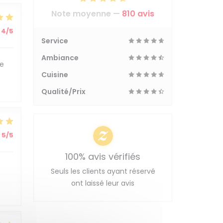
Note moyenne —
810 avis
4
/5
Service
Ambiance
le
Cuisine
Qualité/Prix
5
/5
100% avis vérifiés
Seuls les clients ayant réservé
ont laissé leur avis