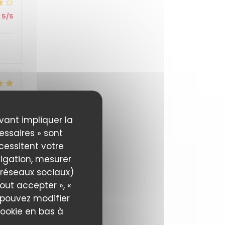
5
/5
5
/5
uvant impliquer la
essaires » sont
écessitent votre
igation, mesurer
s réseaux sociaux)
4
/5
out accepter », «
s pouvez modifier
cookie en bas à