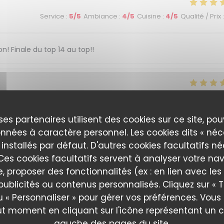
Service
:
5
/5
Ambiance
:
4
/5
Cuisine
:
4
/5
Qualité / Prix
:
n! Finale du top 14 au top!!
Service
:
5
/5
Ambiance
:
5
/5
Cuisine
:
5
/5
Qualité / Prix
:
ses partenaires utilisent des cookies sur ce site, po
s bonne ambiance
nnées à caractère personnel. Les cookies dits « néc
 installés par défaut. D'autres cookies facultatifs n
es cookies facultatifs servent à analyser votre nav
e, proposer des fonctionnalités (ex : en lien avec le
Service
:
4
/5
Ambiance
:
4
/5
Cuisine
:
4
/5
Qualité / Prix
:
publicités ou contenus personnalisés. Cliquez sur « T
u « Personnaliser » pour gérer vos préférences. Vou
ut moment en cliquant sur l'icône représentant un 
gauche des pages du site.