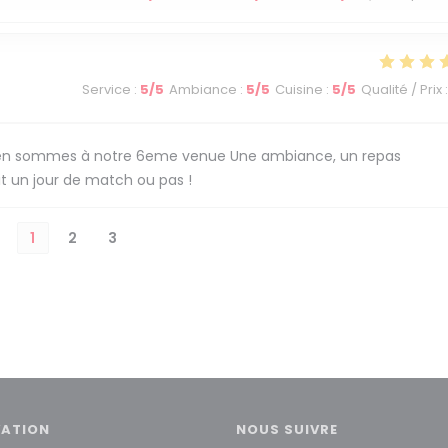
Service
:
5
/5
Ambiance
:
5
/5
Cuisine
:
5
/5
Qualité / Prix
:
ous en sommes à notre 6eme venue Une ambiance, un repas
it un jour de match ou pas !
1
2
3
VATION
NOUS SUIVRE