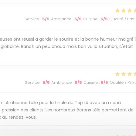
Service
:
5
/5
Ambiance
:
5
/5
Cuisine
:
5
/5
Qualité / Prix
:
ses ont réussi a garder le sourire et la bonne humeur malgré 
lobalité. Banofi un peu chaud mais bon vu la situation, c'était
Service
:
5
/5
Ambiance
:
5
/5
Cuisine
:
5
/5
Qualité / Prix
:
n ! Ambiance folle pour la finale du Top 14 avec un menu
 pression des clients. Les nombreux écrans télé permettent de
t au rendez-vous.