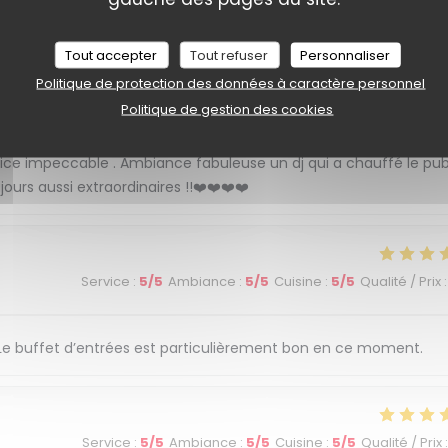
Service
:
5
/5
Ambiance
:
5
/5
Cuisine
:
5
/5
Qualité / Prix
:
Tout accepter
Tout refuser
Personnaliser
Politique de protection des données à caractère personnel
Service
:
5
/5
Ambiance
:
5
/5
Cuisine
:
5
/5
Qualité / Prix
:
Politique de gestion des cookies
ice impeccable . Ambiance fabuleuse un dj qui a chauffé le pub
urs aussi extraordinaires !!❤️❤️❤️❤️
Service
:
5
/5
Ambiance
:
5
/5
Cuisine
:
5
/5
Qualité / Prix
:
. Le buffet d’entrées est particulièrement bon en ce moment.
Service
:
5
/5
Ambiance
:
5
/5
Cuisine
:
5
/5
Qualité / Prix
: