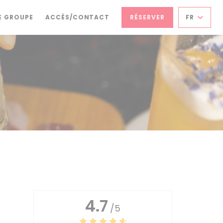
((OUVRE UNE NOUVELLE FENÊTRE))
E GROUPE
ACCÈS/CONTACT
RÉSERVER
FR
4.7
/5